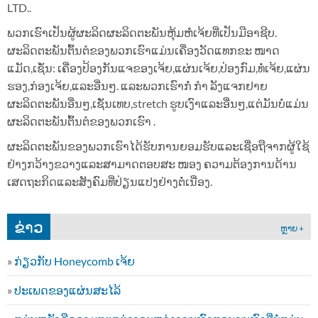
LTD..
ພວກເຮົາເປັນຜູ້ຜະລິດຜະລິດຕະພັນຫຸ້ມຫໍ່ເຈ້ຍທີ່ເປັນມືອາຊີບ.
ຜະລິດຕະພັນຕົ້ນຕໍຂອງພວກເຮົາແມ່ນເຄື່ອງວັດແທກຂະ ໜາດ
ແມັດ,ເຊັ່ນ: ເຄື່ອງປ້ອງກັນແຈຂອງເຈ້ຍ,ແຜ່ນເຈ້ຍ,ປ່ອງກົມ,ທໍ່ເຈ້ຍ,ແຜ່ນ
ຮອງ,ກ່ອງເຈ້ຍ,ແລະອື່ນໆ. ແລະພວກເຮົາກໍ່ ກຳ ລັງແຈກຢາຍ
ຜະລິດຕະພັນອື່ນໆ,ເຊັ່ນເທບ,stretch ຮູບເງົາແລະອື່ນໆ,ແຕ່ມັນບໍ່ແມ່ນ
ຜະລິດຕະພັນຕົ້ນຕໍຂອງພວກເຮົາ .
ຜະລິດຕະພັນຂອງພວກເຮົາໄດ້ຮັບການຍອມຮັບແລະເຊື່ອຖືຈາກຜູ້ໃຊ້
ຢ່າງກວ້າງຂວາງແລະສາມາດຕອບສະ ໜອງ ຄວາມຕ້ອງການດ້ານ
ເສດຖະກິດແລະສັງຄົມທີ່ປ່ຽນແປງຢ່າງຕໍ່ເນື່ອງ.
ຂ່າວ
ຫຼາຍ +
»
ກ່ຽວກັບ Honeycomb ເຈ້ຍ
»
ປະເພດຂອງແຜ່ນສະໄລ້