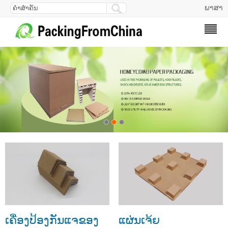
ພາສາ
ເຄື່ອງປ້ອງກັນແຈຂອງ
ແຜ່ນເຈ້ຍ