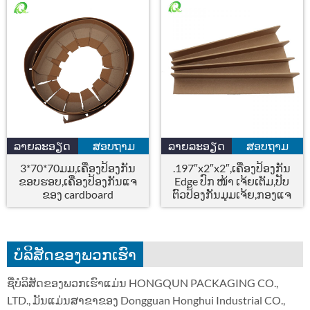
ລາຍລະອຽດ
ສອບຖາມ
ລາຍລະອຽດ
ສອບຖາມ
3*70*70ມມ,ເຄື່ອງປ້ອງກັນ
.197″x2″x2″,ເຄື່ອງປ້ອງກັນ
ຂອບຮອບ,ເຄື່ອງປ້ອງກັນແຈ
Edge ປົກ ໜ້າ ເຈ້ຍເຕັມ,ປັບ
ຂອງ cardboard
ຕົວປ້ອງກັນມຸມເຈ້ຍ,ກອງແຈ
ບໍລິສັດຂອງພວກເຮົາ
ຊື່ບໍລິສັດຂອງພວກເຮົາແມ່ນ HONGQUN PACKAGING CO.,
LTD., ມັນແມ່ນສາຂາຂອງ Dongguan Honghui Industrial CO.,