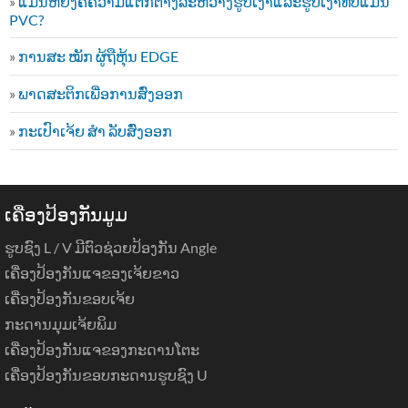
»
ແມ່ນຫຍັງຄືຄວາມແຕກຕ່າງລະຫວ່າງຮູບເງົາແລະຮູບເງົາທີ່ບໍ່ແມ່ນ
PVC?
»
ການສະ ໝັກ ຜູ້ຖືຫຸ້ນ EDGE
»
ພາດສະຕິກເພື່ອການສົ່ງອອກ
»
ກະເປົາເຈ້ຍ ສຳ ລັບສົ່ງອອກ
ເຄື່ອງປ້ອງກັນມູມ
ຮູບຊົງ L / V ມີຕົວຊ່ວຍປ້ອງກັນ Angle
ເຄື່ອງປ້ອງກັນແຈຂອງເຈ້ຍຂາວ
ເຄື່ອງປ້ອງກັນຂອບເຈ້ຍ
ກະດານມຸມເຈ້ຍພິມ
ເຄື່ອງປ້ອງກັນແຈຂອງກະດານໂຕະ
ເຄື່ອງປ້ອງກັນຂອບກະດານຮູບຊົງ U