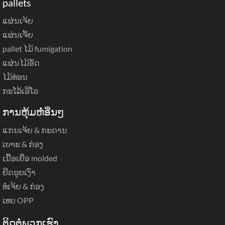
pallets
ແຜ່ນເຈ້ຍ
ແຜ່ນເຈັ້ຍ
pallet ໄມ້ fumigation
ແຜ່ນໄມ້ອັດ
ໄມ້ທ່ອນ
ກະໂລ້ເອີໂຣ
ການຫຸ້ມຫໍ່ອື່ນໆ
ແກນເຈ້ຍ & ກະດານ
ເບາະ & ກ່ອງ
ເນື້ອເຍື່ອ molded
ຍືດຮູບເງົາ
ທໍ່ເຈ້ຍ & ກ່ອງ
ເທບ OPP
ຕິດ​ຕໍ່​ພວກ​ເຮົາ