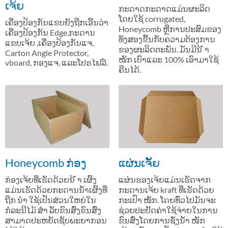
ເຈ້ຍ
ກະດາດກະດາດແມ່ນຜະລິດ
ໂດຍໃຊ້ corrugated,
ເຄື່ອງປ້ອງກັນແຂບຍັງຖືກເອີ້ນວ່າ
Honeycomb ຫຼືການປະສົມຂອງ
ເຄື່ອງປ້ອງກັນ Edge,ກະດານ
ທັງສອງຂື້ນກັບຄວາມຕ້ອງການ
ແຂບເຈ້ຍ ,ເຄື່ອງປ້ອງກັນແຈ,
ຂອງຜະລິດຕະພັນ. ມັນມີນ້ ຳ
Carton Angle Protector,
ໜັກ ເບົາແລະ 100% ເອົາມາໃຊ້
vboard, ກອງແຈ, ແລະໂປຣໄຟລ໌.
ຄືນໄດ້.
Honeycomb ກ່ອງ
ແຜ່ນເຈັ້ຍ
ກ່ອງເຈ້ຍທີ່ເຮັດດ້ວຍນ້ ຳ ເຜິ້ງ
ແຜ່ນຮອງເຈ້ຍແມ່ນເຮັດຈາກ
ແມ່ນເຮັດດ້ວຍກະດານນໍ້າເຜິ້ງທີ່
ກະດານເຈ້ຍ kraft ທີ່ເຮັດດ້ວຍ
ຖືກ ນຳ ໃຊ້ເປັນສ່ວນໃຫຍ່ໃນ
ກະເປົາ ໜັກ. ໂດຍທົ່ວໄປມັນຈະ
ກໍລະນີໄມ້ ສຳ ລັບຂົນສົ່ງຂົນສົ່ງ
ຊ່ວຍປະຢັດຄ່າໃຊ້ຈ່າຍໃນການ
ສາມາດປະຫຍັດຊັບພະຍາກອນ
ຂົນສົ່ງໂດຍການຊັ່ງນໍ້າ ໜັກ