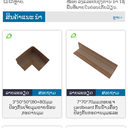
ໄມ້ໄດ້ຫຼາຍ.
ໜ້ອຍ ລົງແລະປັບປຸງການ ນຳ ໃຊ້
ພື້ນທີ່ພາຍໃນບ່ອນເກັບມ້ຽນ.
ສິນຄ້າແນະ ນຳ
ຫຼາຍ +
ລາຍລະອຽດ
ສອບຖາມ
ລາຍລະອຽດ
ສອບຖາມ
3*50*50*(80+80)ມມ
7*70*70ມມ,ຕອບແຈ
ປ້ອງກັນເຈ້ຍມູມຂາຍຮ້ອນ
cardboard ກັນນ້ໍາ,ເຄື່ອງ
,ກະດານມູມ
ປ້ອງກັນກະດານມູມແລະ
ແຂບ