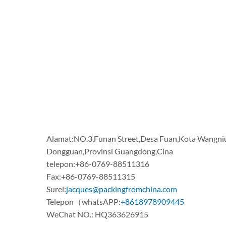
Alamat:NO.3,Funan Street,Desa Fuan,Kota Wangni
Dongguan,Provinsi Guangdong,Cina
telepon:+86-0769-88511316
Fax:+86-0769-88511315
Surel:
jacques@packingfromchina.com
Telepon（whatsAPP:
+8618978909445
WeChat NO.:
HQ363626915