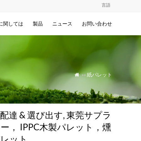
言語
に関しては
製品
ニュース
お問い合わせ
»»
紙パレット

配達 & 選び出す, 東莞サプラ
ー， IPPC木製パレット，燻
パレット