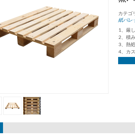
カテゴ
紙パレ
1、厳し
2、積み
3、熱処
4、カ