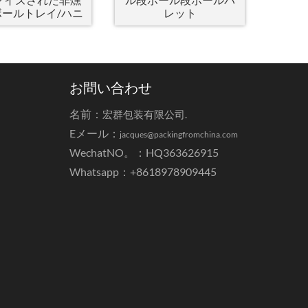
ボールトレイ/ハニ
レット
ペーパーパレット
お問い合わせ
名前：
宏群包装有限公司.
Eメール：
jacques@packingfromchina.com
WechatNO。：HQ363626915
Whatsapp：
+8618978909445