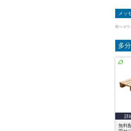
前へ:
2 
多
詳
無料配
莞サプ