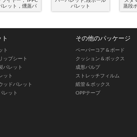
パレット，燻蒸パ
パレット
蒸段
レット
カム
ット
その他のパッケージ
ット
ペーパーコア & ボード
リップシート
クッション & ボックス
製パレット
成形パルプ
レット
ストレッチフィルム
ウッドパレット
紙管 & ボックス
パレット
OPPテープ