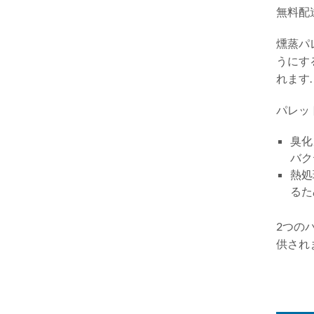
無料配
燻蒸パ
うにす
れます.
パレッ
臭化
バク
熱処
るた
2つの
供され