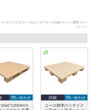
ェービングピア,ウッドおがくずブロック合板パレット,燻蒸フリー
パレット
細
問い合わせ
詳細
問い合わせ
*1060*120MMカ
ユーロ標準のリサイク
マイズされた非燻
ル段ボール段ボールパ