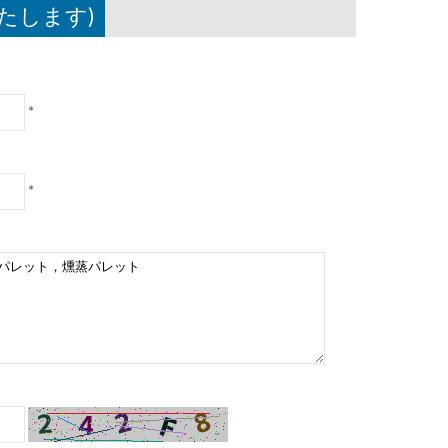
たします)
*
*