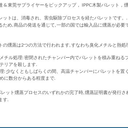
達 & 東莞サプライヤーをピックアップ， IPPC木製パレット，
レットは、消毒され、害虫駆除プロセスを経たパレットです。.
るため, 商品の発送を通じて, 一部の国では輸入品に燻蒸が必要で
トの燻蒸は2つの方法で行われます, すなわち臭化メチルと熱処理
メチル処理: 密閉されたチャンバー内でパレットを積み重ねるプ
テリアを殺します.
理: 少なくともしばらくの間、高温チャンバーにパレットを置く
めに数分からある程度まで.
パレット燻蒸プロセスのいずれかの完了時, 燻蒸証明書が発行さ
ます.