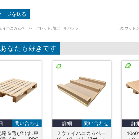
ウェイハニカムペーパーパレット, 段ボールパレット
次:
ウッドシ
分あなたも好きです
細
問い合わせ
詳細
問い合わせ
詳
達 & 選び出す, 東
2 ウェイハニカムペー
1060
ライヤー， IPPC
パーパレット, 段ボール
スタ