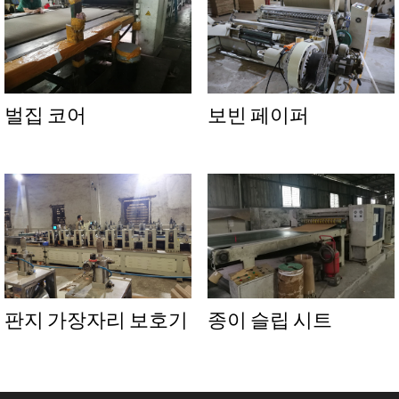
벌집 코어
보빈 페이퍼
판지 가장자리 보호기
종이 슬립 시트