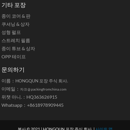
기타 포장
종이 코어 & 판
쿠셔닝 & 상자
성형 펄프
스트레치 필름
종이 튜브 & 상자
OPP 테이프
문의하기
이름：
HONGQUN 포장 주식 회사.
이메일：
자크 @ packingfromchina.com
위챗 아니.：HQ363626915
Whatsapp：
+8618978909445
복사 © 2021 | HONGQUN 포장 주식 회사. |
사이트 맵