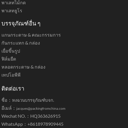
พาเลทไม้กด
พาเลทยูโร
บรรจุภัณฑ์อื่น ๆ
แกนกระดาษ & คณะกรรมการ
กันกระแทก & กล่อง
เยื่อขึ้นรูป
ฟิล์มยืด
หลอดกระดาษ & กล่อง
เทปโอพีพี
ติดต่อเรา
ชื่อ：
หงฉวนบรรจุภัณฑ์บจก.
อีเมล์：
jacques@packingfromchina.com
Wechat NO.：HQ363626915
WhatsApp：
+8618978909445