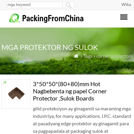
Wika
MGA PROTEKTOR NG SULOK
» Tags » corner protectors

3*50*50*(80+80)mm Hot
Nagbebenta ng papel Corner
Protector ,Sulok Boards
gilid proteksiyon ay ginagamit sa maraming mga
industriya,
for many applications
.
I.P.C
. standard
at pasadyang edge protektor ay ginagamit para
sa pagpapadala at packaging sulok at