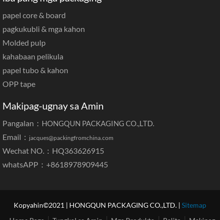
papel core & board
pagkukubli & mga kahon
Molded pulp
kahabaan pelikula
papel tubo & kahon
OPP tape
Makipag-ugnay sa Amin
Pangalan：
HONGQUN PACKAGING CO.,LTD.
Email：
jacques@packingfromchina.com
Wechat NO.：HQ363626915
whatsAPP：
+8618978909445
Kopyahin©2021 | HONGQUN PACKAGING CO.,LTD. |
Sitemap