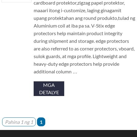
cardboard protektor,zigzag papel protektor,
maaari itong i-customize, laging ginagamit
upang protektahan ang round produkto,tulad ng
Aluminium coil at iba pa sa.
V-Stix edge
protectors help maintain product integrity
during shipment and storage
.
edge protectors
are also referred to as corner protectors
, vboard,
sulok guards, at mga profile.
Lightweight and
heavy-duty edge protectors help provide
additional column
…
MGA
DETALYE
Pahina 1 ng 1
1