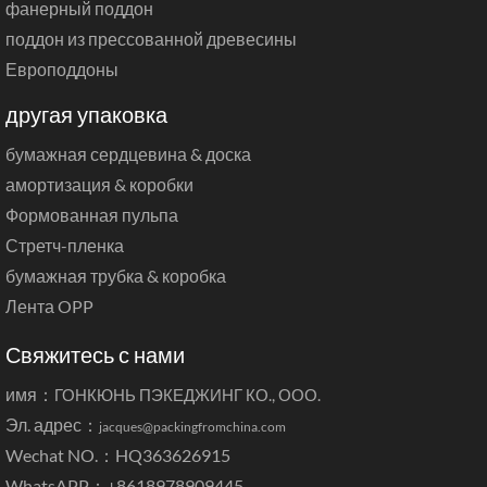
фанерный поддон
поддон из прессованной древесины
Европоддоны
другая упаковка
бумажная сердцевина & доска
амортизация & коробки
Формованная пульпа
Стретч-пленка
бумажная трубка & коробка
Лента OPP
Свяжитесь с нами
имя：
ГОНКЮНЬ ПЭКЕДЖИНГ КО., ООО.
Эл. адрес：
jacques@packingfromchina.com
Wechat NO.：HQ363626915
WhatsAPP：
+8618978909445